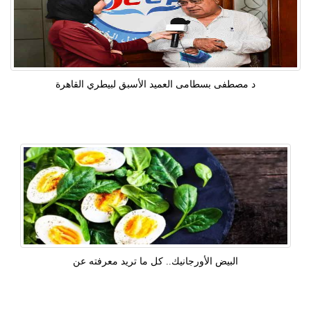
د مصطفى بسطامى العميد الأسبق لبيطري القاهرة
البيض الأورجانيك.. كل ما تريد معرفته عن