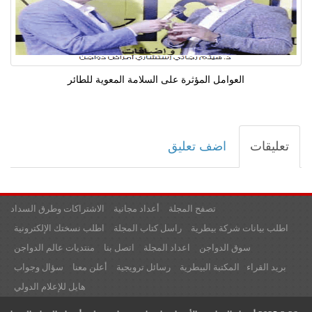
العوامل المؤثرة على السلامة المعوية للطائر
تعليقات
اضف تعليق
تصفح المجلة
أعداد مجانية
الاشتراكات وطرق السداد
اطلب بيانات شركة بيطرية
راسل كتاب المجلة
اطلب نسختك الإلكترونية
سوق الدواجن
اعداد المجلة
اتصل بنا
منتديات عالم الدواجن
بريد القراء
المكتبة البيطرية
رسائل ترويجية
أعلن معنا
سؤال وجواب
هايل للإعلام الدولي