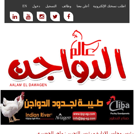
اطلب نسختك الإلكترونية
أعلن معنا
وظائف
التسجيل
دخول
EN
رئيس مجلس الادارة و رئيس التحرير : ماهر الخضيري