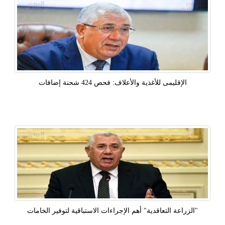
الإقليمى للأغذية والأعلاف: فحص 424 شحنة إضافات
"الزراعة التعاقدية" أهم الإجراءات الاستباقية لتوفير الخامات