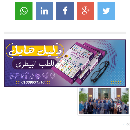
×
›
‹