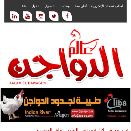
اطلب نسختك الإلكترونية
أعلن معنا
وظائف
التسجيل
دخول
EN
رئيس مجلس الادارة و رئيس التحرير : ماهر الخضيري