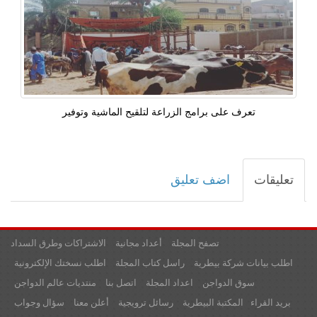
تعرف على برامج الزراعة لتلقيح الماشية وتوفير
تعليقات
اضف تعليق
تصفح المجلة
أعداد مجانية
الاشتراكات وطرق السداد
اطلب بيانات شركة بيطرية
راسل كتاب المجلة
اطلب نسختك الإلكترونية
سوق الدواجن
اعداد المجلة
اتصل بنا
منتديات عالم الدواجن
بريد القراء
المكتبة البيطرية
رسائل ترويجية
أعلن معنا
سؤال وجواب