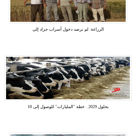
الزراعة: لم نرصد دخول أسراب جراد إلى
بحلول 2029.. خطة "المليارات" للوصول إلى 10