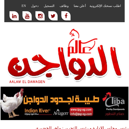
اطلب نسختك الإلكترونية
أعلن معنا
وظائف
التسجيل
دخول
EN
رئيس مجلس الادارة و رئيس التحرير : ماهر الخضيري