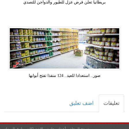
بريطانيا تعلن فرض عزل للطيور والدواجن للتصدي
صور.. استعدادا للعيد.. 124 منفذا تفتح أبوابها
تعليقات
اضف تعليق
تصفح المجلة
أعداد مجانية
الاشتراكات وطرق السداد