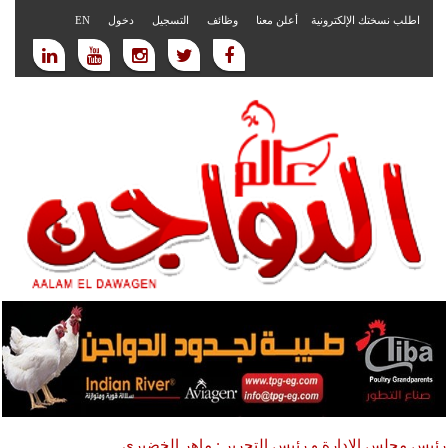
اطلب نسختك الإلكترونية
أعلن معنا
وظائف
التسجيل
دخول
EN
رئيس مجلس الادارة و رئيس التحرير : ماهر الخضيري