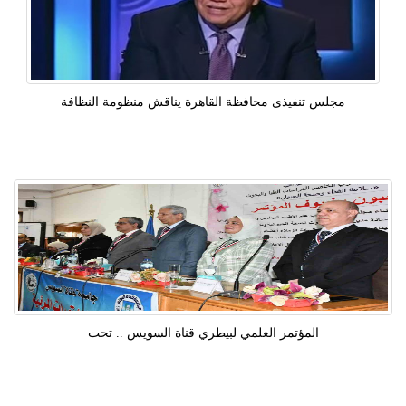
مجلس تنفيذى محافظة القاهرة يناقش منظومة النظافة
المؤتمر العلمي لبيطري قناة السويس .. تحت