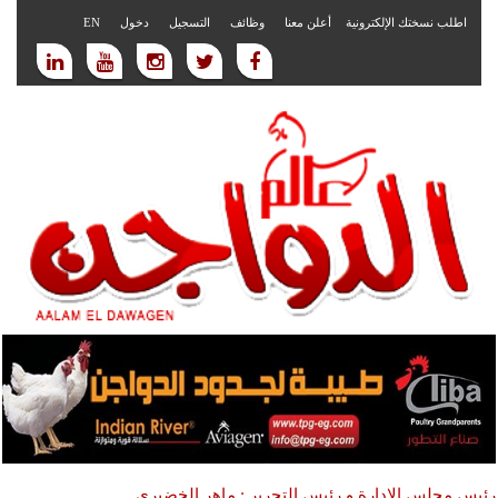
اطلب نسختك الإلكترونية
أعلن معنا
وظائف
التسجيل
دخول
EN
رئيس مجلس الادارة و رئيس التحرير : ماهر الخضيري