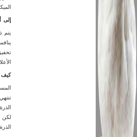
الميك
إلى 
يتم ذ
ينافس
تحفيز
الأعل
كيف ن
المست
تنتهي
الذرة
لكن و
الذرة