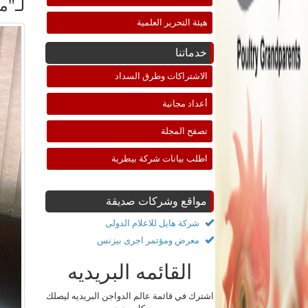
لـ"م
هيئة التحرير العلمية
خدماتنا
الاشتراكات وطرق السداد
أعداد مجانية
تصفح المجلة
اطلب بيانات شركة بيطرية
مواقع وشركات صديقة
شركة هايل للاعلام الدولى
معرض ومؤتمر اجرى بيزنس
القائمه البريديه
اشترك في قائمة عالم الدواجن البريديه ليصلك