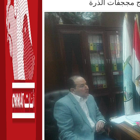
اج مججفات الذرة