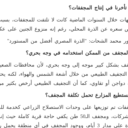
 تأخرنا في إنتاج المجففات؟
هات خلال السنوات الماضية كانت لا تلتفت للمجففات، بسبب 
 سعره عن الذرة المحلي، رغم إنه منزوع الجنين على عك
ور محمد الشحات: "الذرة المصري أفضل من المستورد"
لمجفف من الممكن استخدامه في وجه بحري؟
ف بشكل كبير موجه إلى وجه بحري، لأن محافظات الصعيد ل
لتجفيف الطبيعي من خلال أشعة الشمس والهواء، لكنه يح
 دواجن أو تقاوي، كما أن التجفيف الطبيعي أرخص بكثير م
ستطيع المزارع تحمل تكلفة المجفف؟
فات تم توزيعها على وحدات الاستصلاح الزراعي كخدمة للجم
الدورة على مدار 3 أيام، ووجود المجفف في أي منطقة يح