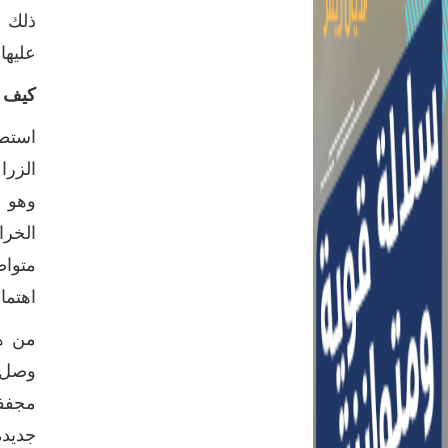
ذلك إ
عليها 
كيف 
الزرا
وهو ب
متواص
اهتما
من هن
وصل ب
جديدة