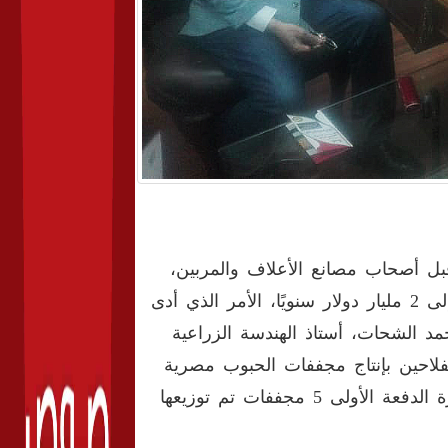
ل أصحاب مصانع الأعلاف والمربين،
بسبب قيامهم باستيراد كميات ضخمة من الخارج وصلت نسبتها إلى 2 مليار دولار سنويًا، الأمر الذي أدى
حمد الشحات، أستاذ الهندسة الزراعية
للفلاحين بإنتاج مجففات الحبوب مصرية
100%، شارك في تنفيذها مع مصانع الإنتاج الحربي، فكانت باكورة الدفعة الأولى 5 مجففات تم توزيعها