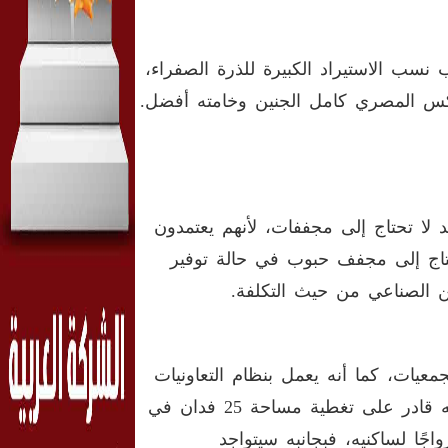
نسب الاستيراد الكبيرة للذرة الصفراء،
س المصري كامل الجنين وخامته أفضل.
ا تحتاج إلى مجففات، لأنهم يعتمدون
تاج إلى مجفف حبوب في حالة توفير
ن الصناعي من حيث التكلفة.
عيات، كما أنه يعمل بنظام التعاونيات
أو الشركات، ومجفف الـ50 طن يكفي حاجة قرية كاملة حيث إنه قادر على تغطية مساحة 25 فدان في
مل رواجًا لساكنيه، فبجانبه سيتواجد