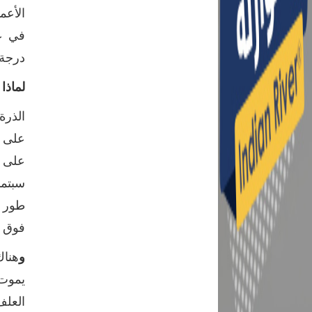
الأعم
درجة ر
لماذا
الذرة
على 
سبتمب
فوق ا
و
هنا
العلف