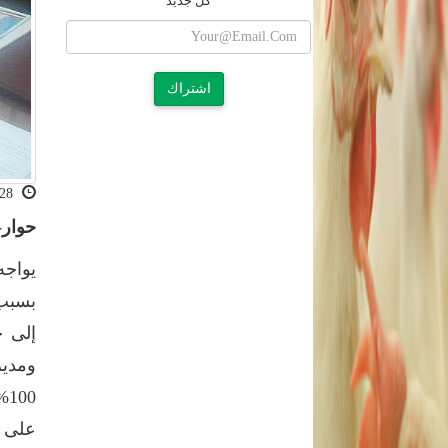
كل جديد
اشتراك
2020-01-28 12:00:25
حوار
يواجه
إلى ح
ومدير
على ا