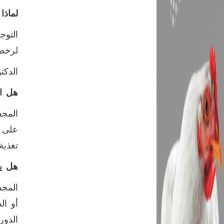
لماذا
التوج
لرخص
الدكت
هل ا
المجف
على ا
تغذية
هل ي
المجف