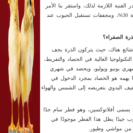
 الفنية اللازمة لذلك، واستقر بنا الأمر
في عمل مجففات خاصة بالكيزان تستقبل الذرة عند درجة رطوبة 30%، ومجففات تستقبل الحبوب عند
ذرة الصفراء؟
 شائع هناك، حيث يتركون الذرة يجف
رطوبة إلى 18% معتمدين على التكنولوجيا العالية في الحصاد والتفريط،
ري يونيو ويوليو، ويحصد في شهري
 يهمه هو الحصاد بمجرد الدخول في
ها درجة الرطوبة إلى 30%، فيتم التجفيف اليدوي بتعريضه إلى الشمس والهواء
يسمى أفلاتوكسين، وهو فطر سام جدًا
نقم بتجفيف الحبوب جيدًا يظل هذا الفطر موجودًا في
ن من مواشي وطيور.