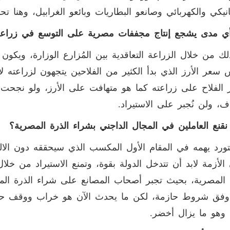
انيكي والكهربائي وصانعو البطاريات وبائعو الغرابيل، وهنا ت
أي مدى يشجع إنتاج مجففات مصرية على التوسع في زراعة
لك من خلال الزراعة التعاقدية بين المُزارع الوزارة، ويكون 
 سعر الأرز الذي بدأ الكثير من الفلاحين يتجهون لزراعته لأ
 الفلاح على زراعته كما هو متهافت على الأرز، ولو نجح
اف، ولن نُجبر على الاستيراد.
قنع العاملين في المجال الداجني بشراء الذرة المصرية؟
ورد يهمه في المقام الأول المكسب الذي سيحققه دون الالتف
 الأزمة لابد أن تتدخل الدولة بقوة، وتمنع الاستيراد من خل
 المصرية، بحيث تجبر أصحاب المصانع على شراء الذرة المح
فق شروط حازمة، لكن ما يحدث الآن هو خراب ووقف حال ل
 وهو ما يزال أخضر.