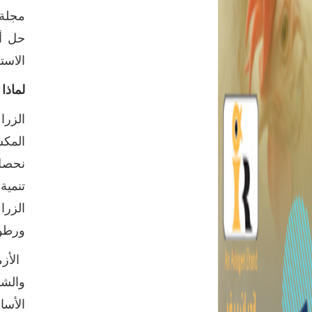
مجلة 
حل أز
الاست
لماذا
الزرا
المكس
نحصل 
تنمية
الزرا
ورطوب
الأزم
والشق
الأسا