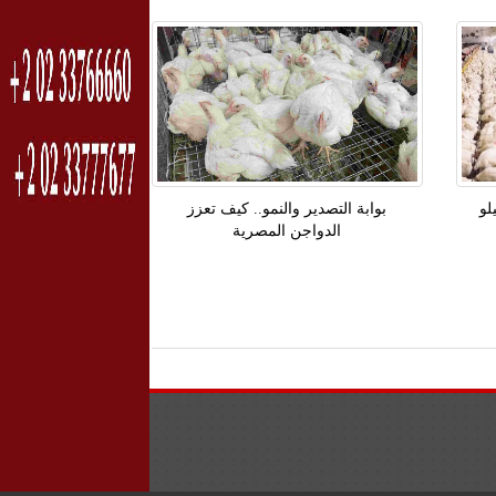
 للكيلو
بوابة التصدير والنمو.. كيف تعزز
الدواجن المصرية