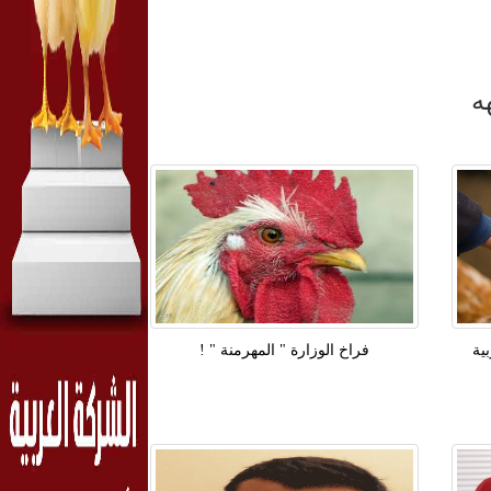
ه
ية
فراخ الوزارة " المهرمنة " !