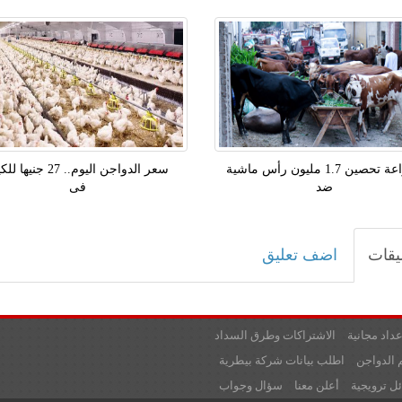
الزراعة تحصين 1.7 مليون رأس ماشية
سعر الدواجن اليوم.. 27 جنيها
ضد
فى
يقات
اضف تعليق
عداد مجانية
الاشتراكات وطرق السداد
 الدواجن
اطلب بيانات شركة بيطرية
ل ترويجية
أعلن معنا
سؤال وجواب