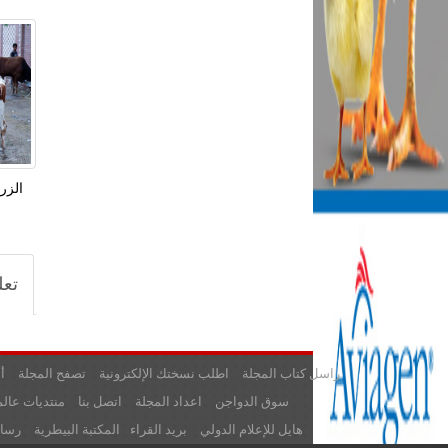
تعل
راسل كتاب المجلة
اطلب نسختك الإلكترونية
تصفح المجلة
أ
سوق الدواجن
اعداد المجلة
اتصل بنا
منتديات عالم
هايل للإعلام الدولي
بريد القراء
المكتبة البيطرية
رسائ