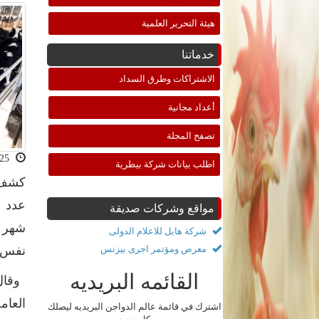
هيئة التحرير العلمية
خدماتنا
الاشتراكات وطرق السداد
أعداد مجانية
تصفح المجلة
2019-08-25 10:56:19
اطلب بيانات شركة بيطرية
كشف ت
عدد ا
مواقع وشركات صديقة
شركة هايل للاعلام الدولى
معرض ومؤتمر اجرى بيزنس
نفس الفترة
القائمه البريديه
وقال 
العام
اشترك في قائمة عالم الدواجن البريديه ليصلك