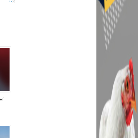
×
›
‹
"بي