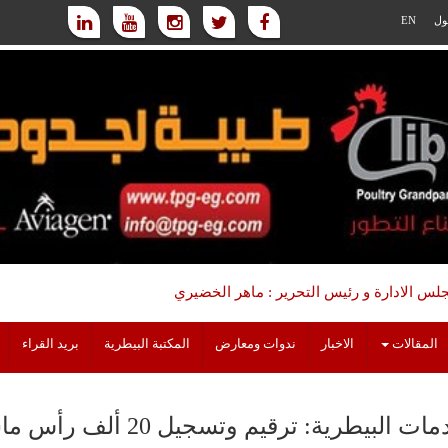
ول
EN
س الادارة و رئيس التحرير : ماهر الخضيري
المقالات
الاخبار
ندوات ومعارض
المكتبة البيطرية
بريد القراء
البيطرية: ترقيم وتسجيل 20 ألف رأس ماشية منها 5000 مؤمن عليها