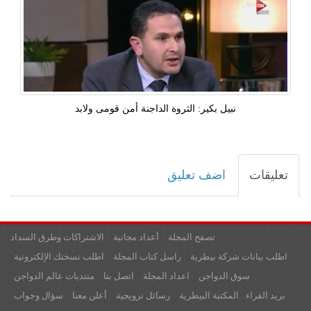
نبيل بكير: الثروة الداجنة أمن قومى ولابد
تعليقات
اضف تعليق
تصفح المجلة
أعداد مجانية
الاشتراكات وطرق السداد
اطلب بيانات شركة بيطرية
راسل كتاب المجلة
اطلب نسختك الإلكترونية
سوق الدواجن
اعداد المجلة
اتصل بنا
منتديات عالم الدواجن
بريد القراء
المكتبة البيطرية
رسائل ترويجية
أعلن معنا
سؤال وجواب