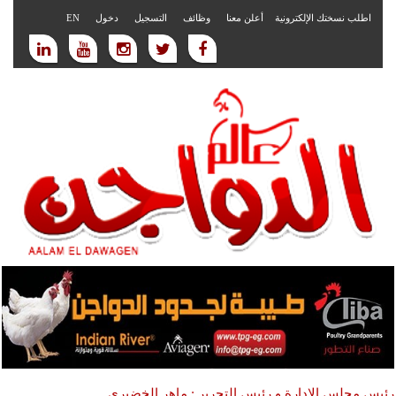
اطلب نسختك الإلكترونية
أعلن معنا
وظائف
التسجيل
دخول
EN
رئيس مجلس الادارة و رئيس التحرير : ماهر الخضيري