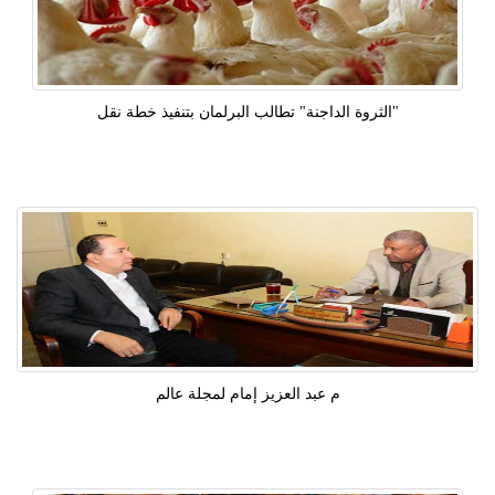
"الثروة الداجنة" تطالب البرلمان بتنفيذ خطة نقل
م عبد العزيز إمام لمجلة عالم