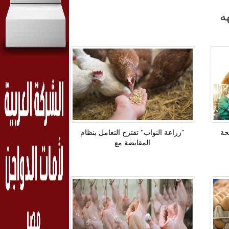
ه
حة
"زراعة النواب" تقترح التعامل بنظام
المقايضة مع