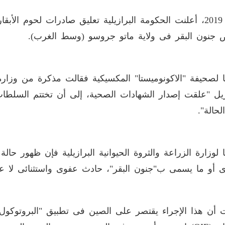
وفى 2019، أعلنت الحكومة البرازيلية تعليق صادرات لحوم الأب
جنون البقر فى ولاية ماتو جروسو (وسط الغرب).
 لصحيفة "الاكونوميستا" المكسيكية فقالت مذكرة من وزارة ال
زيل "علقت إصدار الشهادات الصحية، إلى أن تختتم السلطات 
لحالة".
 لوزارة الزراعة والثروة الحيوانية البرازيلية فإن ظهور حالة
ى أو ما يسمى ب"جنون البقر"، حادث عفوى واستثنائى لا علا
 أن هذا الإجراء يقتصر على الصين فى تطبيق "البروتوكول ا