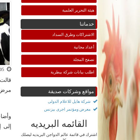
هيئة التحرير العلمية
خدماتنا
الاشتراكات وطرق السداد
أعداد مجانية
تصفح المجلة
2021-09-05 12:04:58
اطلب بيانات شركة بيطرية
قالت 
مرض ج
مواقع وشركات صديقة
شركة هايل للاعلام الدولى
معرض ومؤتمر اجرى بيزنس
وأضاف
القائمه البريديه
إلى إ
اشترك في قائمة عالم الدواجن البريديه ليصلك