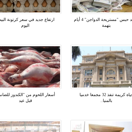
تجديد حبس "مستريحة الدواجن" 4 أيام
ارتفاع جديد في سعر كرتونة البي
بتهمة
اليوم
حياة كريمة تنفذ 32 مجمعا خدميا
أسعار اللحوم من "الكندوز للضان
بالمنيا..
قبل عيد