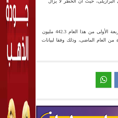
لصحى البرازيلى، حيث أن الخطر لا يزال
وبلغت صادرات لحوم الأبقار البرازيلية إلى الصين فى الأشهر الأربعة الأولى من هذا العام 442.3 مليون
 بزيادة 16.12% عن نفس الفترة من العام الماضى، وذلك وفقا لبيانات