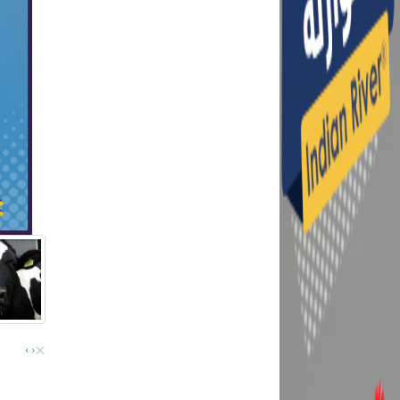
×
›
‹