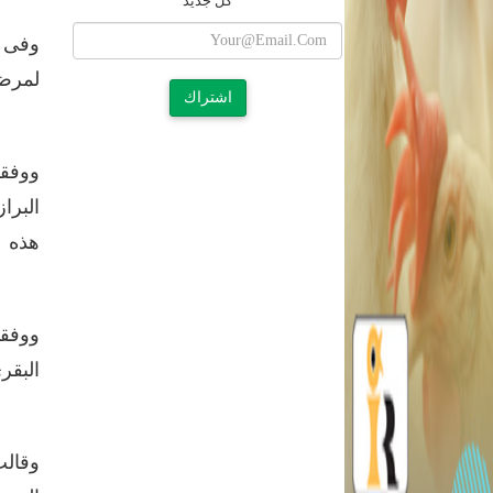
كل جديد
لمرض 
اشتراك
ووفقا
البرا
هذه ا
ووفقا
البقر
وقالت