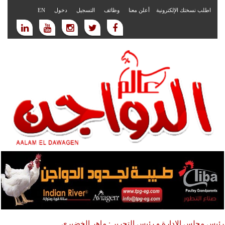
اطلب نسختك الإلكترونية
أعلن معنا
وظائف
التسجيل
دخول
EN
رئيس مجلس الادارة و رئيس التحرير : ماهر الخضيري