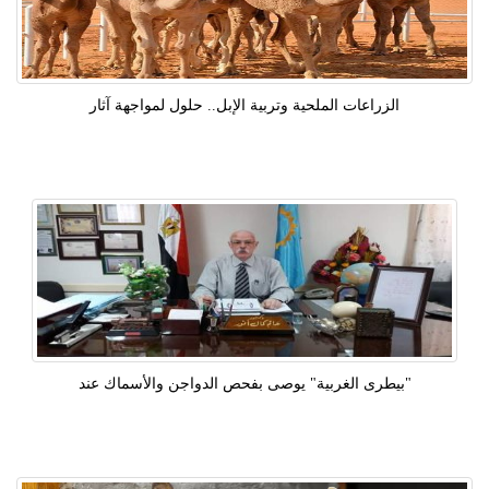
الزراعات الملحية وتربية الإبل.. حلول لمواجهة آثار
"بيطرى الغربية" يوصى بفحص الدواجن والأسماك عند