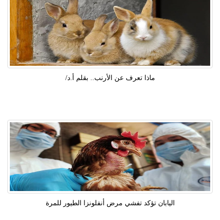
ماذا تعرف عن الأرنب.. بقلم أ.د/
اليابان تؤكد تفشي مرض أنفلونزا الطيور للمرة