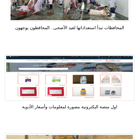
المحافظات تبدأ استعداداتها لعيد الأضحى.. المحافظون يوجهون
اول منصة اليكترونية مصورة لمعلومات وأسعار الأدوية