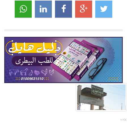
×
›
‹