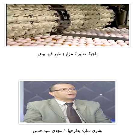
بلجيكا تغلق 7 مزارع ظهر فيها بيض
بشرى سارة يطرحها د/ مجدى سيد حسن