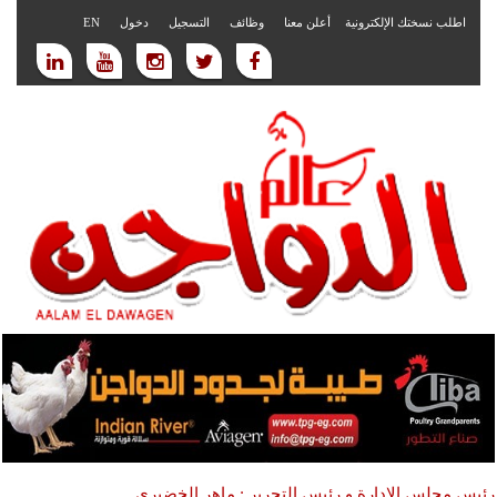
اطلب نسختك الإلكترونية
أعلن معنا
وظائف
التسجيل
دخول
EN
رئيس مجلس الادارة و رئيس التحرير : ماهر الخضيري