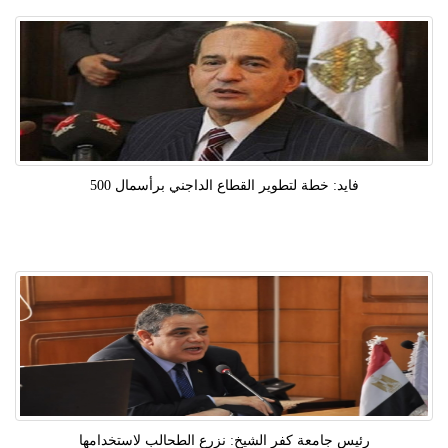
فايد: خطة لتطوير القطاع الداجني برأسمال 500
رئيس جامعة كفر الشيخ: نزرع الطحالب لاستخدامها