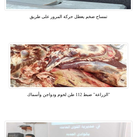
تمساح ضخم يعطل حركة المرور على طريق
"الزراعة" ضبط 112 طن لحوم ودواجن وأسماك