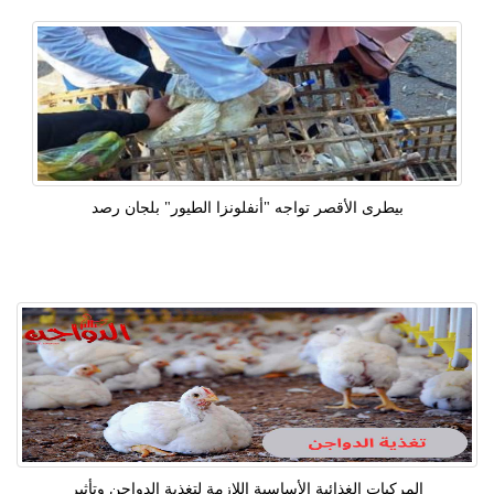
بيطرى الأقصر تواجه "أنفلونزا الطيور" بلجان رصد
المركبات الغذائية الأساسية اللازمة لتغذية الدواجن وتأثير