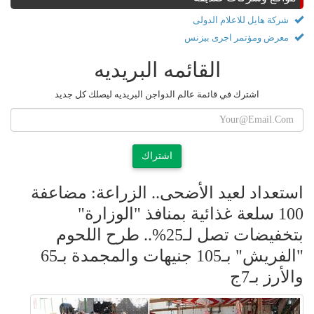
شركة هايل للاعلام الدولى
معرض ومؤتمر اجرى بيزنس
القائمه البريديه
اشترك في قائمة عالم الدواجن البريديه ليصلك كل جديد
اشتراك
استعداد لعيد الأضحى.. الزراعة: مضاعفة
100 سلعة غذائية بمنافذ "الوزارة"
بتخفيضات تصل لـ25%.. طرح اللحوم
"الفريش" بـ105 جنيهات والمجمدة بـ65
والأرز بـ7ج