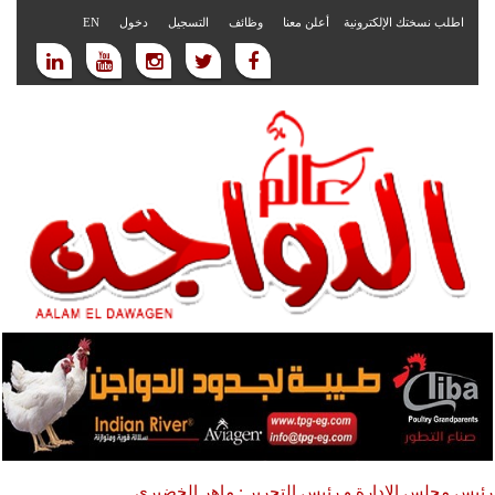
اطلب نسختك الإلكترونية
أعلن معنا
وظائف
التسجيل
دخول
EN
رئيس مجلس الادارة و رئيس التحرير : ماهر الخضيري