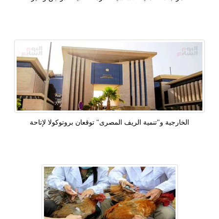
الخارجية و"تنمية الريف المصرى" توقعان بروتوكولا لإتاحة