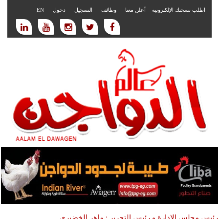
اطلب نسختك الإلكترونية
أعلن معنا
وظائف
التسجيل
دخول
EN
رئيس مجلس الادارة و رئيس التحرير : ماهر الخضيري