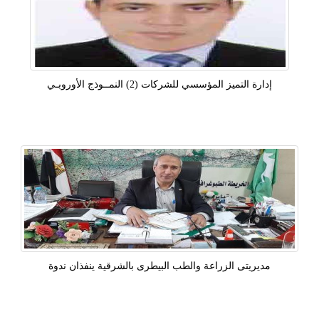
إدارة التميز المؤسسي للشركات (2) النمــوذج الأوروبـي
مديريتى الزراعة والطب البيطرى بالشرقية ينفذان ندوة