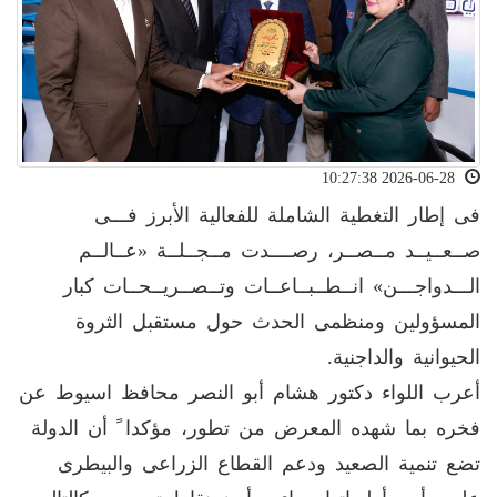
2026-06-28 10:27:38
فى إطار التغطية الشاملة للفعالية الأبرز فـــى
صــعــيــد مــصــر، رصــــدت مــجــلــة «عــالــم
الـــدواجـــن» انــطــبــاعــات وتــصــريــحــات كبار
المسؤولين ومنظمى الحدث حول مستقبل الثروة
الحيوانية والداجنية.
أعرب اللواء دكتور هشام أبو النصر محافظ اسيوط عن
فخره بما شهده المعرض من تطور، مؤكدا ً أن الدولة
تضع تنمية الصعيد ودعم القطاع الزراعى والبيطرى