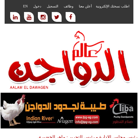
اطلب نسختك الإلكترونية
أعلن معنا
وظائف
التسجيل
دخول
EN
رئيس مجلس الادارة و رئيس التحرير : ماهر الخضيري