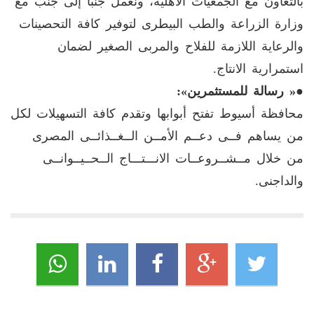
بالتعاون مع الجمعيات الأهلية، ونعمل جنبا إلى جنب مع
وزارة الزراعة والطب البيطرى لتوفير كافة التحصينات
والرعاية اللازمة للفلاح والمربى الصغير لضمان
استمرارية الانتاج.
●
« رسالة للمستثمرين»:
محافظة أسيوط تفتح أبوابها وتقدم كافة التسهيلات لكل
من يساهم فــى دعــم الأمــن الــغــذائــى المصرى
من خلال مــشــروعــات الانـــتـــاج الــحــيــوانــى
والداجنى.