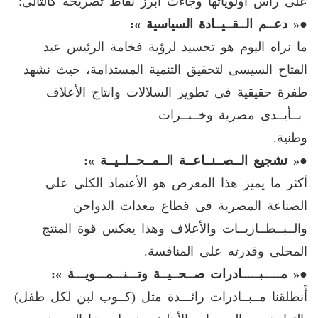
على رأس أولوياتها وجاءت أبرز نقاط تصريحه كالتالى:
●
« دعــم الــقــيــادة السياسية »:
ما نراه اليوم هو تجسيد لرؤية فخامة الرئيس عبد
الفتاح السيسى لتحقيق التنمية المستدامة، حيث نشهد
طفرة حقيقية فى تطوير السلالات وانتاج الأعلاف
بــأيــدى مصرية وخــبــرات
وطنية.
●
« تشجيع الــصــنــاعــة الــمــحــلــيــة »:
أكثر ما يميز هذا المعرض هو الأعتماد الكلى على
الصناعة المصرية فى قطاع معدات الدواجن
والــبــطــاريــات والأعلاف وهذا يعكس قوة المنتج
المحلى وقدرته على المنافسة.
●
« مـــــبـــــادرات صــحــيــة وتـــنـــمـــويـــة »:
أًنطلقنا مــبــادرات رائـــدة مثل (كــوب لبن لكل طفل)